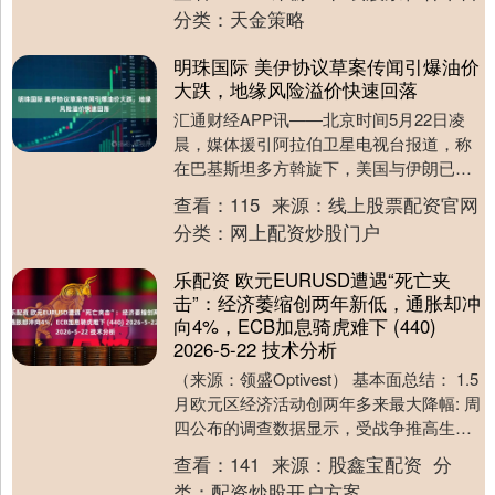
特朗普已....
分类：
天金策略
明珠国际 美伊协议草案传闻引爆油价
大跌，地缘风险溢价快速回落
汇通财经APP讯——北京时间5月22日凌
晨，媒体援引阿拉伯卫星电视台报道，称
在巴基斯坦多方斡旋下，美国与伊朗已敲
定协议最终草案，或将在数小时内正式对
查看：
115
来源：
线上股票配资官网
外公布。该突....
分类：
网上配资炒股门户
乐配资 欧元EURUSD遭遇“死亡夹
击”：经济萎缩创两年新低，通胀却冲
向4%，ECB加息骑虎难下 (440)
2026-5-22 技术分析
（来源：领盛Optivest） 基本面总结： 1.5
月欧元区经济活动创两年多来最大降幅: 周
四公布的调查数据显示，受战争推高生活
成本冲击，5月欧元区经济活动萎缩....
查看：
141
来源：
股鑫宝配资
分
类：
配资炒股开户方案