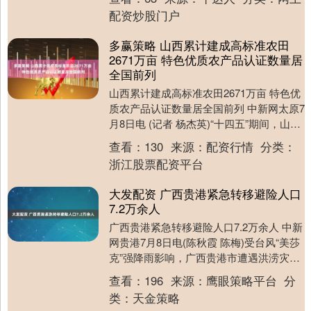
集....
配资炒股门户
多赢策略 山西累计建成高标准农田
2671万亩 特色优质农产品认证数量居
全国前列
山西累计建成高标准农田2671万亩 特色优
质农产品认证数量居全国前列 中新网太原7
月8日电 (记者 杨杰英)“十四五”期间，山西
农产品监测合格率稳定在98%以上....
查看：
130
来源：
配资行情
分类：
浙江股票配资平台
大发配资 广西贵港紧急转移避险人口
7.2万余人
广西贵港紧急转移避险人口7.2万余人 中新
网贵港7月8日电(陈秋霞 陈梅)受台风“美莎
克”强降雨影响，广西贵港市遭遇洪涝灾
害。贵港市有关部门8日介绍，截至7月8....
查看：
196
来源：
鹰眼策略平台
分
类：
天金策略