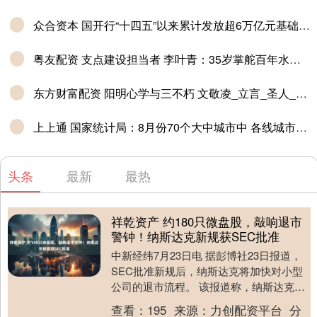
众合资本 国开行“十四五”以来累计发放超6万亿元基础设施中长期贷款
粤友配资 支点建设担当者 李叶青：35岁掌舵百年水泥厂，将中国方案带向世界
东方财富配资 阳明心学与三不朽 文敬凌_立言_圣人_中华
上上通 国家统计局：8月份70个大中城市中 各线城市商品住宅销售价格环比下降
头条
最新
最热
祥乾资产 约180只微盘股，敲响退市
警钟！纳斯达克新规获SEC批准
中新经纬7月23日电 据彭博社23日报道，
SEC批准新规后，纳斯达克将加快对小型
公司的退市流程。 该报道称，纳斯达克将
修改规则，以便更容易地将经营不善的企
查看：
195
来源：
力创配资平台
分