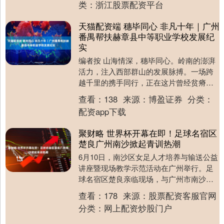
类：
浙江股票配资平台
天猫配资端 穗毕同心 非凡十年｜广州
番禺帮扶赫章县中等职业学校发展纪
实
编者按 山海情深，穗毕同心。岭南的澎湃
活力，注入西部群山的发展脉搏。一场跨
越千里的携手同行，正在这片曾经贫瘠的
土地上，书写着乡村振兴的崭新篇章。
查看：
138
来源：
博盈证券
分类：
2026年，是....
配资app下载
聚财略 世界杯开幕在即！足球名宿区
楚良广州南沙掀起青训热潮
6月10日，南沙区女足人才培养与输送公益
讲座暨现场教学示范活动在广州举行。足
球名宿区楚良亲临现场，与广州市南沙区
青训教练员及年轻运动员面对面交流，分
查看：
178
来源：
股票配资客服官网
享执教经验和....
分类：
网上配资炒股门户