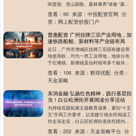
闲度假、登山探险、森林康养”体验 “森工
国旅直通车”来啦 每周六发车 带你畅游林
查看：
90
来源：
中投配资官网
分
海....
类：
网上配资炒股门户
普惠配资 广州挂牌三宗产业用地，加
速铁路船舶、新材料等产业链布局
近日，广州市增城区挂牌三宗国有建设用
地使用权，均为一类工业用地，地块分布
于石滩镇、新塘镇及仙村镇等多个板块，
为增城区优化产业空间布局、推动制造业
查看：
106
来源：
辉煌优配
分类：
高质量发展再添新....
天金策略
东润金融 弘扬红色精神，践行基层担
当！白云松洲街开展阅读分享活动
为持续巩固拓展主题教育成果，紧扣“十五
五”开局工作要求，以党建引领全民阅读工
作走深走实，白云区松洲街道依托辖内党
群服务中心、新时代文明实践所两大阵
查看：
202
来源：
天金策略平台
分
地，常态化开展....