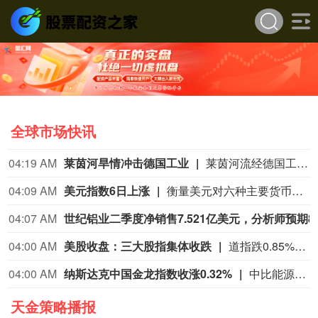
全球市场快讯
04:19 AM
莱茵河旱情冲击德国工业
莱茵河流经德国工业核心地带，承载着德国约80%的内河航运量。受高温干旱影响，近期莱茵河水位持续走低。德国联邦水路与航运管理局数据显示，6日，莱茵河咽喉要道——考布河段通航水深已打破2018年创下的历史最低纪录。同一天，德国交通部长斯特芬·比尔格召集企业高管、航运公司及港口负责人磋商对策。他表示，短期将研究保障运输的方案，长期则包括疏浚航道、改善航运条件等。德国商业银行等机构也警告，若水位继续下降，德国内河航运成本可能继续升高，供应链中断和工业减产风险将进一步上升。（央视新闻）
04:09 AM
美元指数6日上涨
衡量美元对六种主要货币的美元指数当天上涨0.25%，在汇市尾市收于99.930。截至纽约汇市尾市，1欧元兑换1.1524美元，低于前一交易日的1.1553美元；1英镑兑换1.3457美元，低于前一交易日的1.3469美元。1美元兑换158.33日元，高于前一交易日的157.67日元；1美元兑换0.8122瑞士法郎，高于前一交易日的0.8069瑞士法郎；1美元兑换1.4014加元，高于前一交易日的1.4008加元；1美元兑换9.5068瑞典克朗，高于前一交易日的9.4832瑞典克朗。
04:07 AM
世纪
04:00 AM
美股收盘：三大股指集体收跌
道指跌0.85%，标普500指数跌0.18%，纳指跌0.04%。APP AppLovin跌19.66%，Datadog跌19.03%，Epam Systems跌15.33%，Axon Enterprise跌14.28%。“七姐妹”方面：微软涨2.51%，苹果涨0.49%，Meta Platforms涨0.15%，亚马逊跌0.13%，英伟达跌0.23%，特斯拉跌0.63%，谷歌跌0.91%。
04:00 AM
纳斯达克中国金龙指数收涨0.32%
中比能源涨21.17%，海天网络涨16.90%，再鼎医药涨13.47%，诺亚财富涨4.84%，中汽系统涨4.37%。
天金策略播报