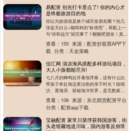
易配资 别光打卡景点了! 你的内心才
是终极旅游目的地
你以为旅游就是换个城市发朋友圈？拍几
张蓝天白云+咖啡杯的“标准照”，再配上一
句“诗和远方”就完事了？醒醒吧朋友！真正
的旅行，根本不是换个地方刷手机，而是
查看：
155
来源：
配资炒股票APP下
换个心境....
载
分类：
天金策略
信汇网 清凉海风搭配多样游玩项目，
大人小孩都能尽兴!
七八月的蝉鸣拉开暑假序幕，还有什么比
带孩子奔赴海边更治愈的亲子时光？踩细
沙、逐海浪、探秘海洋世界，是无数家庭
对夏日的终极向往。然而，面对热门海滨
查看：
108
来源：
东北期货配资平台
城市的人山人海与....
分类：
配资app下载
宝融配资 家常川菜俘获韩国游客，街
头老馆藏地道川味，国内游客反倒常