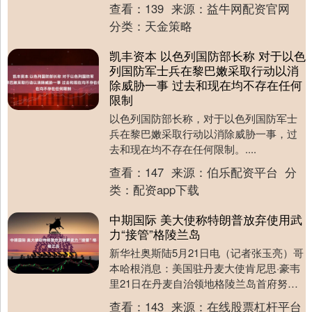
价年内涨势，但上涨空间已远不及此前预
查看：
139
来源：
益牛网配资官网
期....
分类：
天金策略
凯丰资本 以色列国防部长称 对于以色
列国防军士兵在黎巴嫩采取行动以消
除威胁一事 过去和现在均不存在任何
限制
以色列国防部长称，对于以色列国防军士
兵在黎巴嫩采取行动以消除威胁一事，过
去和现在均不存在任何限制。....
查看：
147
来源：
伯乐配资平台
分
类：
配资app下载
中期国际 美大使称特朗普放弃使用武
力“接管”格陵兰岛
新华社奥斯陆5月21日电（记者张玉亮）哥
本哈根消息：美国驻丹麦大使肯尼思·豪韦
里21日在丹麦自治领地格陵兰岛首府努克
出席美领事馆新址启用仪式时称，美总统
查看：
143
来源：
在线股票杠杆平台