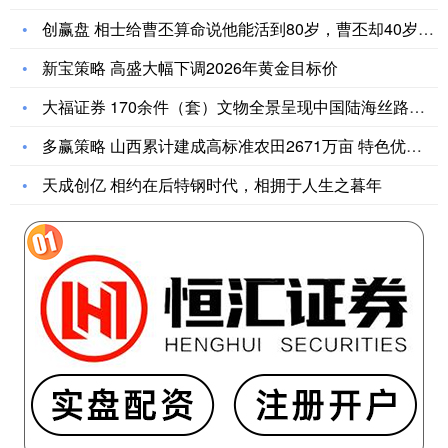
创赢盘 相士给曹丕算命说他能活到80岁，曹丕却40岁逝世，临
新宝策略 高盛大幅下调2026年黄金目标价
大福证券 170余件（套）文物全景呈现中国陆海丝路千年文化交
多赢策略 山西累计建成高标准农田2671万亩 特色优质农产品
天成创亿 相约在后特钢时代，相拥于人生之暮年