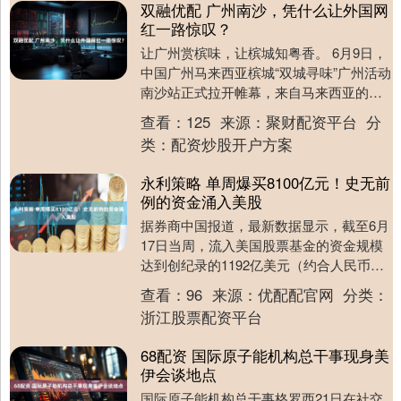
双融优配 广州南沙，凭什么让外国网
红一路惊叹？
让广州赏槟味，让槟城知粤香。 6月9日，
中国广州马来西亚槟城“双城寻味”广州活动
南沙站正式拉开帷幕，来自马来西亚的多
名国际网红博主齐聚广州南沙，展开为期
查看：
125
来源：
聚财配资平台
分
一天的沉....
类：
配资炒股开户方案
永利策略 单周爆买8100亿元！史无前
例的资金涌入美股
据券商中国报道，最新数据显示，截至6月
17日当周，流入美国股票基金的资金规模
达到创纪录的1192亿美元（约合人民币
8100亿元），创出历史单周流入新高。其
查看：
96
来源：
优配配官网
分类：
中，科....
浙江股票配资平台
68配资 国际原子能机构总干事现身美
伊会谈地点
国际原子能机构总干事格罗西21日在社交