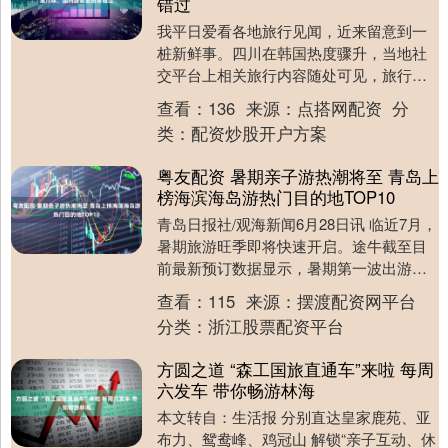
错过
我平日爱看各地旅行见闻，近来留意到一
桩新鲜事。四川在韩国热度骤升，当地社
交平台上相关旅行内容随处可见，旅行社
的巴蜀线路预订量持续走高，不少韩国年
查看：
136
来源：
点搭网配资
分
轻人借着免签政策....
类：
配资炒股开户方案
粤友配资 暑期亲子游热潮将至 青岛上
榜海滨海岛游热门目的地TOP10
青岛日报社/观海新闻6月28日讯 临近7月，
暑期旅游旺季即将快速开启。途牛截至目
前最新预订数据显示，暑期第一波出游热
潮于6月27日开启，出游高峰期将贯穿整个
查看：
115
来源：
摆渡配资网平台
7月....
分类：
浙江股票配资平台
方圆之道 “森工国旅直通车”来啦 每周
六发车 带你畅游林海
本文转自：生活报 分别直达皇家鹿苑、亚
布力、鸳鸯峰、鸡冠山 解锁“亲子互动、休