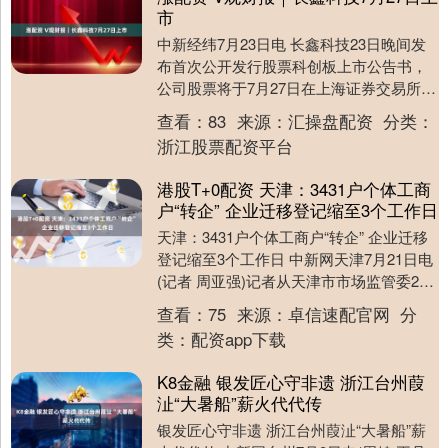
市
中新经纬7月23日电 长鑫科技23日晚间发
布首次公开发行股票科创板上市公告书，
公司股票将于7月27日在上海证券交易所科
创板上市。 长鑫科技披露，本次发行价格
查看：
83
来源：
汇操盘配资
分类：
8.....
浙江股票配资平台
港股T+0配资 天津：3431户个体工商
户“转企” 企业迁移登记缩至3个工作日
天津：3431户个体工商户“转企” 企业迁移
登记缩至3个工作日 中新网天津7月21日电
(记者 周亚强)记者从天津市市场监管委21
日举行的新闻发布会上获悉，天津....
查看：
75
来源：
卓信速配官网
分
类：
配资app下载
K8金融 银发匠心守非遗 浙江台州葭
沚“大暑船”薪火代代传
银发匠心守非遗 浙江台州葭沚“大暑船”薪