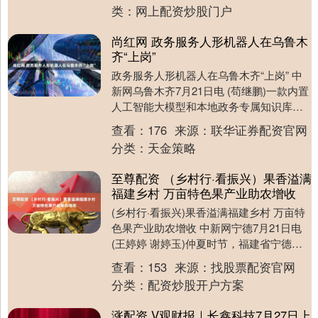
业摘牌....
类：
网上配资炒股门户
尚红网 政务服务人形机器人在乌鲁木
齐“上岗”
政务服务人形机器人在乌鲁木齐“上岗” 中
新网乌鲁木齐7月21日电 (苟继鹏)一款内置
人工智能大模型和本地政务专属知识库的
政务服务人形机器人，21日在乌鲁木齐高
查看：
176
来源：
联华证券配资官网
新....
分类：
天金策略
至尊配资 （乡村行·看振兴）果香溢满
福建乡村 万亩特色果产业助农增收
(乡村行·看振兴)果香溢满福建乡村 万亩特
色果产业助农增收 中新网宁德7月21日电
(王婷婷 谢婷玉)仲夏时节，福建省宁德福
鼎市前岐镇柯湾村的山间青绿依旧，桃
查看：
153
来源：
找股票配资官网
林....
分类：
配资炒股开户方案
涨配资 V观财报｜长鑫科技7月27日上