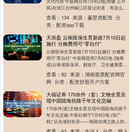
火代代传 中新网台州7月8日电(周健 王丹
凤)在浙江台州椒江区葭沚街道，有这么一
个古老的行当，60多岁算刚入行，70岁
查看：
134
来源：
赢壁虎配资
分
的....
类：
配资app下载
天添盈 云南医保生育新政7月10日起
施行 分娩费用可“零自付”
云南医保生育新政7月10日起施行 分娩费
用可“零自付” 中新网昆明7月8日电 (陆希
成)云南省医保局、财政厅、卫生健康委、
税务局四部门近日联合推出7项医保支持
查看：
82
来源：
湖南股票配资网官
生....
网
分类：
配资炒股开户方案
大福证券 170余件（套）文物全景呈
现中国陆海丝路千年文化交融
170余件(套)文物全景呈现中国陆海丝路千
年文化交融 中新社南宁7月8日电 (张广
权)“从合浦到长安——海陆丝绸之路上的文
化交融”主题特展8日在广西南宁开展，
查看：
63
来源：
牛达人
分类：
网上