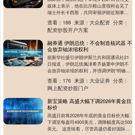
媒体上表示，他在比尔根山度假村会见了
瑞士外长卡西斯，共同审视伊朗近期事态
发展、前进道路以及国际原子能机构的重
查看：
188
来源：
大众配资
分类：
要作用。....
配资炒股开户方案
融券通 伊朗总统：不会制造核武器 不
会放弃铀浓缩权利
据新华社援引伊朗伊斯兰共和国通讯社21
日报道，伊朗总统佩泽希齐扬重申伊朗不
会放弃铀浓缩的权利，并强调伊朗“明确表
示不会制造原子弹”。 佩泽希齐扬表示，美
查看：
176
来源：
大业证券
分类：
国想确保....
网上配资炒股门户
新宝策略 高盛大幅下调2026年黄金目
标价
高盛日前将2026年年底的黄金目标价大幅
下调至每盎司4900美元，调降幅度高达500
美元。 这意味着，尽管高盛仍看好国际金